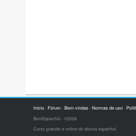
Início
Fórum
Bem-vindas
Normas de uso
Polít
·
·
·
·
BomEspanhol - ©2026
Curso gratuito e online do idioma espanhol.