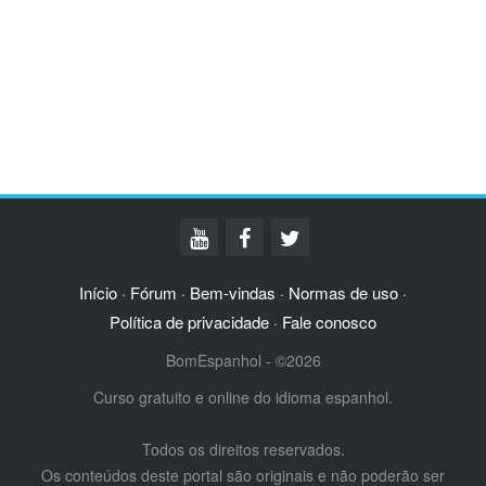
Início
Fórum
Bem-vindas
Normas de uso
·
·
·
·
Política de privacidade
Fale conosco
·
BomEspanhol - ©2026
Curso gratuito e online do idioma espanhol.
Todos os direitos reservados.
Os conteúdos deste portal são originais e não poderão ser