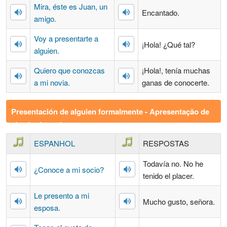
Mira, éste es Juan, un
Encantado.
amigo.
Voy a presentarte a
¡Hola! ¿Qué tal?
alguien.
Quiero que conozcas
¡Hola!, tenía muchas
a mi novia.
ganas de conocerte.
Presentación de alguien formalmente - Apresentação de
alguém formalmente
ESPANHOL
RESPOSTAS
Todavía no. No he
¿Conoce a mi socio?
tenido el placer.
Le presento a mi
Mucho gusto, señora.
esposa.