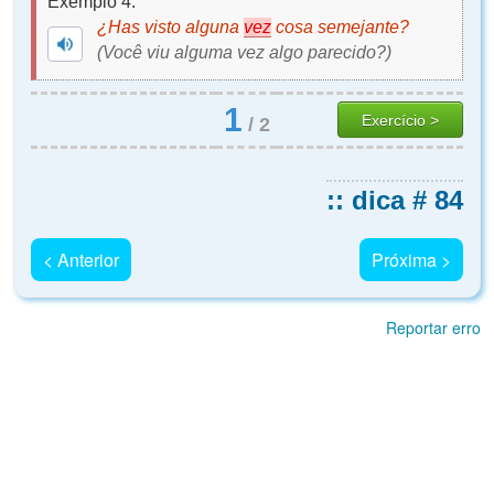
Exemplo 4:
¿Has visto alguna
vez
cosa semejante?
(Você viu alguma vez algo parecido?)
1
Exercício >
/
2
:: dica # 84
< Anterior
Próxima >
Reportar erro