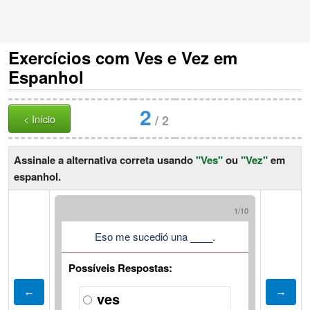
Exercícios com Ves e Vez em
Espanhol
2
/
2
< Início
Assinale a alternativa correta usando
"Ves"
ou
"Vez"
em
espanhol.
1/10
Eso me sucedió una
____
.
Possíveis Respostas:
ves