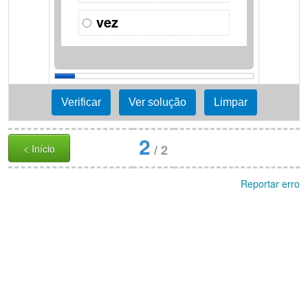
vez
2
/
2
< Início
Reportar erro