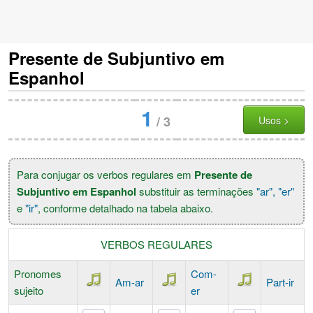
Presente de Subjuntivo em
Espanhol
1
/
3
Usos >
Para conjugar os verbos regulares em
Presente de
Subjuntivo em Espanhol
substituir as terminações
"ar", "er"
e
"ir"
, conforme detalhado na tabela abaixo.
VERBOS REGULARES
Pronomes
Com-
Am-
ar
Part-
ir
sujeito
er