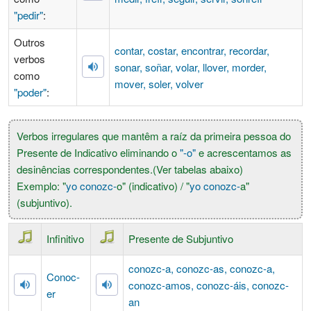
"pedir"
:
Outros
contar, costar, encontrar, recordar,
verbos
sonar, soñar, volar, llover, morder,
como
mover, soler, volver
"poder"
:
Verbos irregulares que mantêm a raíz da primeira pessoa do
Presente de Indicativo eliminando o
"-o"
e acrescentamos as
desinências correspondentes.(Ver tabelas abaixo)
Exemplo: "
yo conozc-
o
" (indicativo) / "
yo conozc-
a
"
(subjuntivo).
Infinitivo
Presente de Subjuntivo
conozc-
a
, conozc-
as
, conozc-
a
,
Conoc-
conozc-
amos
, conozc-
áis
, conozc-
er
an