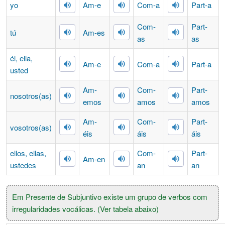
yo
Am-
e
Com-
a
Part-
a
Com-
Part-
tú
Am-
es
as
as
él, ella,
Am-
e
Com-
a
Part-
a
usted
Am-
Com-
Part-
nosotros(as)
emos
amos
amos
Am-
Com-
Part-
vosotros(as)
éis
áis
áis
ellos, ellas,
Com-
Part-
Am-
en
ustedes
an
an
Em Presente de Subjuntivo existe um grupo de verbos com
irregularidades vocálicas. (Ver tabela abaixo)