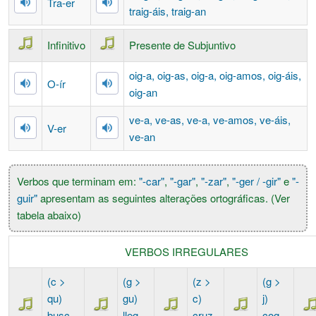
Tra-
er
traig-
áis
, traig-
an
Infinitivo
Presente de Subjuntivo
oig-
a
, oig-
as
, oig-
a
, oig-
amos
, oig-
áis
,
O-
ír
oig-
an
ve-
a
, ve-
as
, ve-
a
, ve-
amos
, ve-
áis
,
V-
er
ve-
an
Verbos que terminam em:
"-car"
,
"-gar"
,
"-zar"
,
"-ger / -gir"
e
"-
guir"
apresentam as seguintes alterações ortográficas. (Ver
tabela abaixo)
VERBOS IRREGULARES
(c >
(g >
(z >
(g >
qu)
gu)
c)
j)
busc-
lleg-
cruz-
cog-