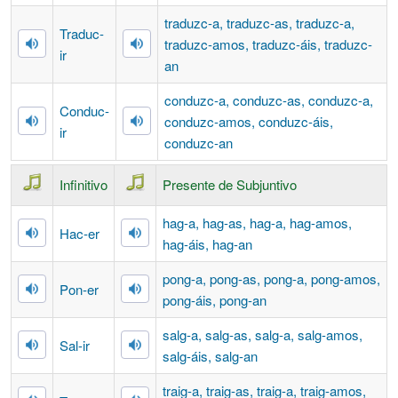
traduzc-
a
, traduzc-
as
, traduzc-
a
,
Traduc-
traduzc-
amos
, traduzc-
áis
, traduzc-
ir
an
conduzc-
a
, conduzc-
as
, conduzc-
a
,
Conduc-
conduzc-
amos
, conduzc-
áis
,
ir
conduzc-
an
Infinitivo
Presente de Subjuntivo
hag-
a
, hag-
as
, hag-
a
, hag-
amos
,
Hac-
er
hag-
áis
, hag-
an
pong-
a
, pong-
as
, pong-
a
, pong-
amos
,
Pon-
er
pong-
áis
, pong-
an
salg-
a
, salg-
as
, salg-
a
, salg-
amos
,
Sal-
ir
salg-
áis
, salg-
an
traig-
a
, traig-
as
, traig-
a
, traig-
amos
,