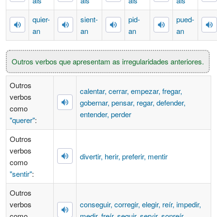
áis
áis
áis
áis
qu
ie
r-
s
ie
nt-
p
i
d-
p
ue
d-
an
an
an
an
Outros verbos que apresentam as irregularidades anteriores.
Outros
calentar, cerrar, empezar, fregar,
verbos
gobernar, pensar, regar, defender,
como
entender, perder
"querer"
:
Outros
verbos
divertir, herir, preferir, mentir
como
"sentir"
:
Outros
verbos
conseguir, corregir, elegir, reír, impedir,
como
medir, freír, seguir, servir, sonreír