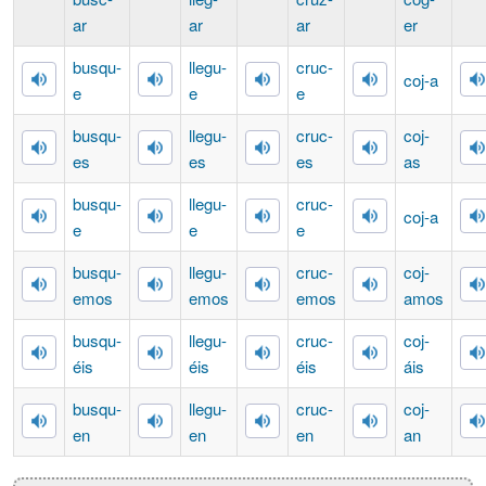
ar
ar
ar
er
bus
qu
-
lle
gu
-
cru
c
-
co
j
-a
e
e
e
bus
qu
-
lle
gu
-
cru
c
-
co
j
-
es
es
es
as
bus
qu
-
lle
gu
-
cru
c
-
co
j
-a
e
e
e
bus
qu
-
lle
gu
-
cru
c
-
co
j
-
emos
emos
emos
amos
bus
qu
-
lle
gu
-
cru
c
-
co
j
-
éis
éis
éis
áis
bus
qu
-
lle
gu
-
cru
c
-
co
j
-
en
en
en
an