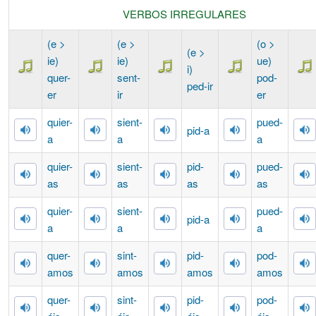
VERBOS IRREGULARES
(e >
(e >
(o >
(e >
ie)
ie)
ue)
i)
qu
e
r-
s
e
nt-
p
o
d-
p
e
d-ir
er
ir
er
qu
ie
r-
s
ie
nt-
p
ue
d-
p
i
d-a
a
a
a
qu
ie
r-
s
ie
nt-
p
i
d-
p
ue
d-
as
as
as
as
qu
ie
r-
s
ie
nt-
p
ue
d-
p
i
d-a
a
a
a
qu
e
r-
s
i
nt-
p
i
d-
p
o
d-
amos
amos
amos
amos
qu
e
r-
s
i
nt-
p
i
d-
p
o
d-