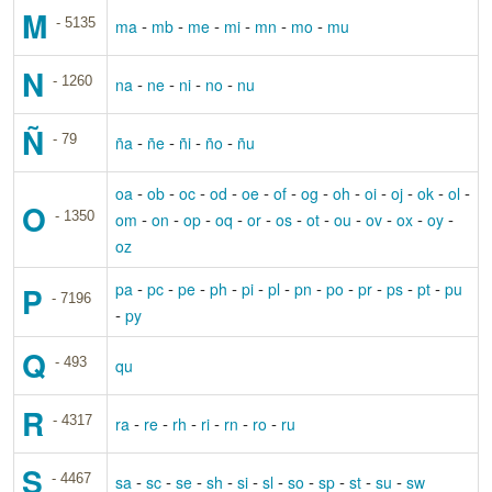
M
- 5135
-
-
-
-
-
-
ma
mb
me
mi
mn
mo
mu
N
- 1260
-
-
-
-
na
ne
ni
no
nu
Ñ
- 79
-
-
-
-
ña
ñe
ñi
ño
ñu
-
-
-
-
-
-
-
-
-
-
-
-
oa
ob
oc
od
oe
of
og
oh
oi
oj
ok
ol
O
- 1350
-
-
-
-
-
-
-
-
-
-
-
om
on
op
oq
or
os
ot
ou
ov
ox
oy
oz
-
-
-
-
-
-
-
-
-
-
-
pa
pc
pe
ph
pi
pl
pn
po
pr
ps
pt
pu
P
- 7196
-
py
Q
- 493
qu
R
- 4317
-
-
-
-
-
-
ra
re
rh
ri
rn
ro
ru
S
- 4467
-
-
-
-
-
-
-
-
-
-
sa
sc
se
sh
si
sl
so
sp
st
su
sw