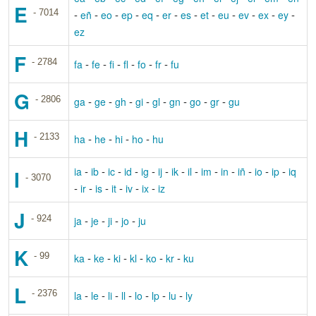
E
- 7014
-
-
-
-
-
-
-
-
-
-
-
-
eñ
eo
ep
eq
er
es
et
eu
ev
ex
ey
ez
F
- 2784
-
-
-
-
-
-
fa
fe
fi
fl
fo
fr
fu
G
- 2806
-
-
-
-
-
-
-
-
ga
ge
gh
gi
gl
gn
go
gr
gu
H
- 2133
-
-
-
-
ha
he
hi
ho
hu
-
-
-
-
-
-
-
-
-
-
-
-
-
ia
ib
ic
id
ig
ij
ik
il
im
in
iñ
io
ip
iq
I
- 3070
-
-
-
-
-
-
ir
is
it
iv
ix
iz
J
- 924
-
-
-
-
ja
je
ji
jo
ju
K
- 99
-
-
-
-
-
-
ka
ke
ki
kl
ko
kr
ku
L
- 2376
-
-
-
-
-
-
-
la
le
li
ll
lo
lp
lu
ly