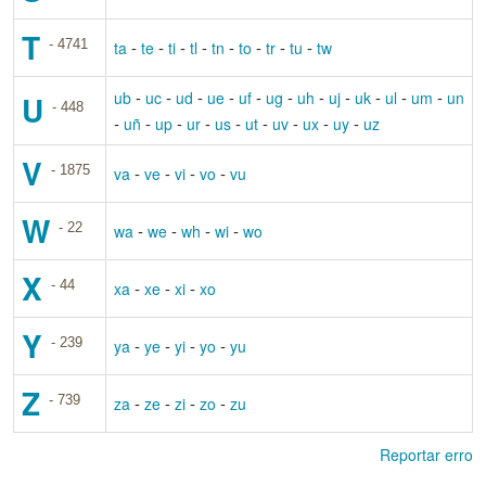
T
- 4741
-
-
-
-
-
-
-
-
ta
te
ti
tl
tn
to
tr
tu
tw
-
-
-
-
-
-
-
-
-
-
-
ub
uc
ud
ue
uf
ug
uh
uj
uk
ul
um
un
U
- 448
-
-
-
-
-
-
-
-
-
uñ
up
ur
us
ut
uv
ux
uy
uz
V
- 1875
-
-
-
-
va
ve
vi
vo
vu
W
- 22
-
-
-
-
wa
we
wh
wi
wo
X
- 44
-
-
-
xa
xe
xi
xo
Y
- 239
-
-
-
-
ya
ye
yi
yo
yu
Z
- 739
-
-
-
-
za
ze
zi
zo
zu
Reportar erro