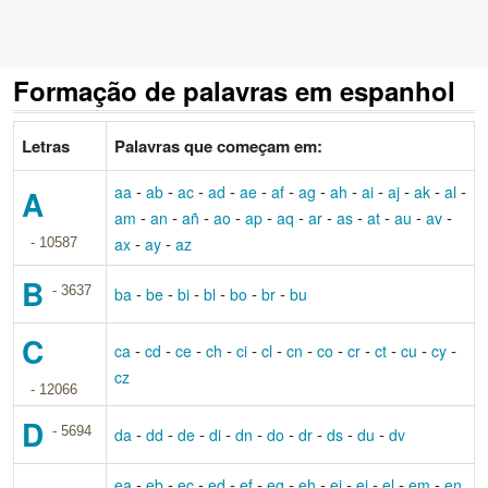
Formação de palavras em espanhol
Letras
Palavras que começam em:
-
-
-
-
-
-
-
-
-
-
-
-
aa
ab
ac
ad
ae
af
ag
ah
ai
aj
ak
al
A
-
-
-
-
-
-
-
-
-
-
-
am
an
añ
ao
ap
aq
ar
as
at
au
av
-
-
ax
ay
az
- 10587
B
- 3637
-
-
-
-
-
-
ba
be
bi
bl
bo
br
bu
C
-
-
-
-
-
-
-
-
-
-
-
-
ca
cd
ce
ch
ci
cl
cn
co
cr
ct
cu
cy
cz
- 12066
D
- 5694
-
-
-
-
-
-
-
-
-
da
dd
de
di
dn
do
dr
ds
du
dv
-
-
-
-
-
-
-
-
-
-
-
ea
eb
ec
ed
ef
eg
eh
ei
ej
el
em
en