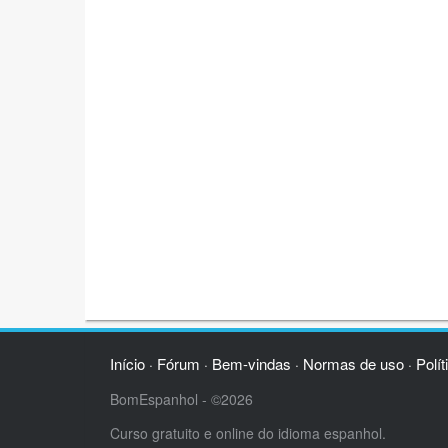
Início
Fórum
Bem-vindas
Normas de uso
Polít
·
·
·
·
BomEspanhol - ©2026
Curso gratuito e online do idioma espanhol.