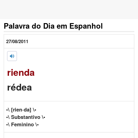
Palavra do Dia em Espanhol
27/08/2011
rienda
rédea
•\ [rien·da] \•
•\ Substantivo \•
•\ Feminino \•