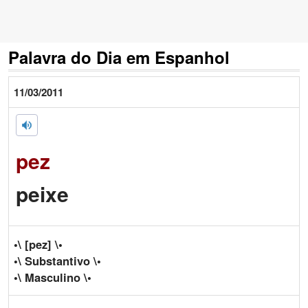
Palavra do Dia em Espanhol
11/03/2011
pez
peixe
•\ [pez] \•
•\ Substantivo \•
•\ Masculino \•