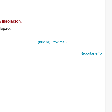
a insolación.
lação.
(niñera) Próxima >
Reportar erro