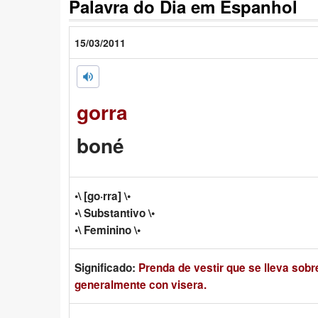
Palavra do Dia em Espanhol
15/03/2011
gorra
boné
•\ [go·rra] \•
•\ Substantivo \•
•\ Feminino \•
Significado:
Prenda de vestir que se lleva sobre
generalmente con visera.