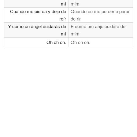
mí
mim
Cuando me pierda y deje de
Quando eu me perder e parar
reír
de rir
Y como un ángel cuidarás de
E como um anjo cuidará de
mí
mim
Oh oh oh.
Oh oh oh.