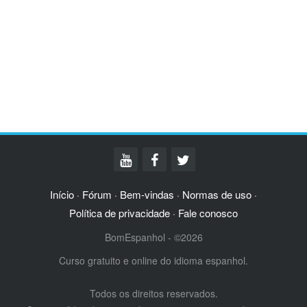
Início
Fórum
Bem-vindas
Normas de uso
·
·
·
·
Política de privacidade
Fale conosco
·
BomEspanhol - ©2026
Curso gratuito e online do idioma espanhol.
Todos os direitos reservados.