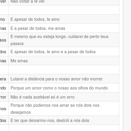
 ver
Não voltar a te ver
 amo
E apesar de todos, te amo
mas
E a pesar de todos, me amas
E mesmo que eu esteja longe, cuidarei de perto teus
asos
passos
odos
E apesar de todos, te amo e a pesar de todos
mas
Me amas
uera
Lutarei a distância para o nosso amor não morrer
undo
Porque um amor como o nosso aos olhos do mundo
rror
Não é nada aceitável só é um erro
Porque não podemos nos amar se nós dois nos
mos
desejamos
 dos
E ter que deixarmo-nos, destrói a nós dois