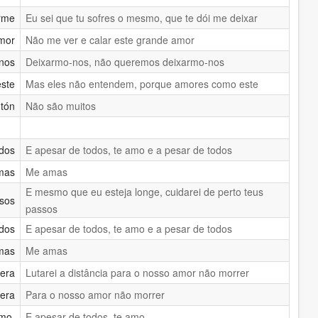
arme
Eu sei que tu sofres o mesmo, que te dói me deixar
amor
Não me ver e calar este grande amor
nos
Deixarmo-nos, não queremos deixarmo-nos
este
Mas eles não entendem, porque amores como este
tón
Não são muitos
odos
E apesar de todos, te amo e a pesar de todos
mas
Me amas
E mesmo que eu esteja longe, cuidarei de perto teus
asos
passos
odos
E apesar de todos, te amo e a pesar de todos
mas
Me amas
uera
Lutarei a distância para o nosso amor não morrer
uera
Para o nosso amor não morrer
amo.
E apesar de todos, te amo.