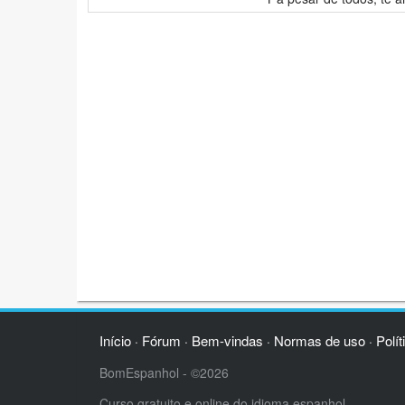
Início
Fórum
Bem-vindas
Normas de uso
Polít
·
·
·
·
BomEspanhol - ©2026
Curso gratuito e online do idioma espanhol.