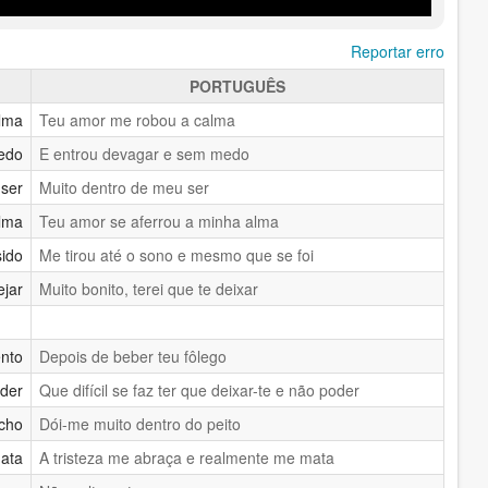
Reportar erro
PORTUGUÊS
lma
Teu amor me robou a calma
iedo
E entrou devagar e sem medo
 ser
Muito dentro de meu ser
alma
Teu amor se aferrou a minha alma
sido
Me tirou até o sono e mesmo que se foi
ejar
Muito bonito, terei que te deixar
nto
Depois de beber teu fôlego
oder
Que difícil se faz ter que deixar-te e não poder
cho
Dói-me muito dentro do peito
mata
A tristeza me abraça e realmente me mata