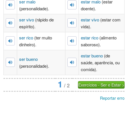
ser malo
estar malo
(estar
(personalidade).
doente).
ser vivo
(rápido de
estar vivo
(estar com
espírito).
vida).
ser rico
(ter muito
estar rico
(alimento
dinheiro).
saboroso).
estar bueno
(de
ser bueno
saúde, aparência, ou
(personalidade).
comida).
1
/
2
Exercícios - Ser e Estar >
Reportar erro