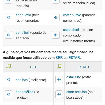
se de maneira louca).
mentais).
ser nuevo
(feito
estar nuevo
(parecer
recentemente).
como novo).
estar difícil
(resultar
ser difícil
(oposto de
complicado
ser fácil).
circunstancialmente).
Alguns adjetivos mudam totalmente seu significado, na
medida que fosse utilizado com
SER
ou
ESTAR
.
SER
ESTAR
estar listo
(estar
ser listo
(inteligente).
pronto).
ser católico
(na
estar católico
(com
religião).
boa saúde).