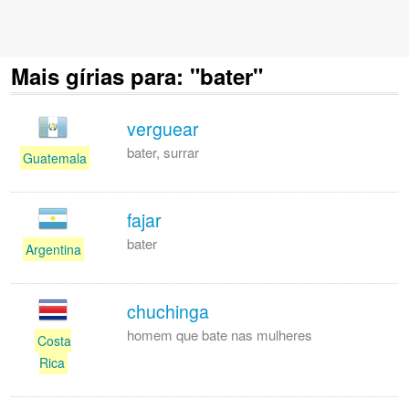
Mais gírias para: "bater"
verguear
bater, surrar
Guatemala
fajar
bater
Argentina
chuchinga
homem que bate nas mulheres
Costa
Rica