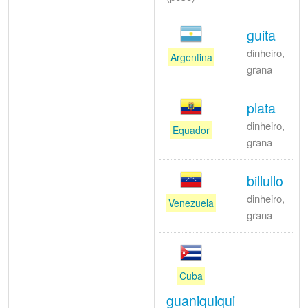
guita
dinheiro,
Argentina
grana
plata
dinheiro,
Equador
grana
billullo
dinheiro,
Venezuela
grana
Cuba
guaniquiqui