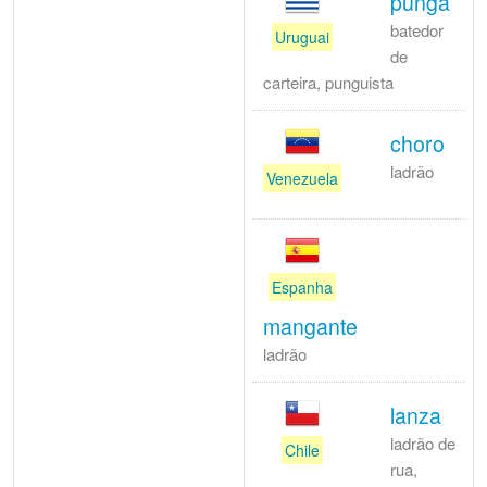
punga
batedor
Uruguai
de
carteira, punguista
choro
ladrão
Venezuela
Espanha
mangante
ladrão
lanza
ladrão de
Chile
rua,