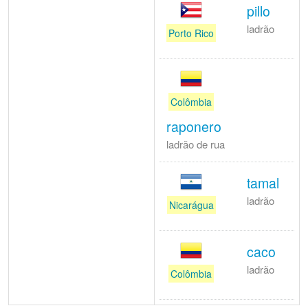
pillo
ladrão
Porto Rico
Colômbia
raponero
ladrão de rua
tamal
ladrão
Nicarágua
caco
ladrão
Colômbia