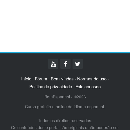
Início
Fórum
Bem-vindas
Normas de uso
·
·
·
·
Política de privacidade
Fale conosco
·
BomEspanhol - ©2026
Curso gratuito e online do idioma espanhol.
Todos os direitos reservados.
Os conteúdos deste portal são originais e não poderão ser