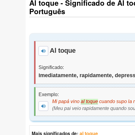
Al toque - Significado de Al t
Português
Al toque
Significado:
Imediatamente, rapidamente, depress
Exemplo:
Mi papá vino
al toque
cuando supo la n
(Meu pai veio rapidamente quando soub
al toque
Mais significados de: