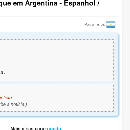
oque em Argentina - Espanhol /
Mais gírias de:
a.
oticia.
e a notícia.)
rápido
Mais gírias para: