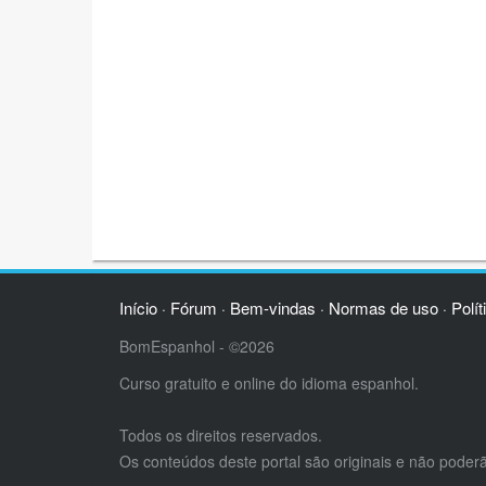
Início
Fórum
Bem-vindas
Normas de uso
Polít
·
·
·
·
BomEspanhol - ©2026
Curso gratuito e online do idioma espanhol.
Todos os direitos reservados.
Os conteúdos deste portal são originais e não poder