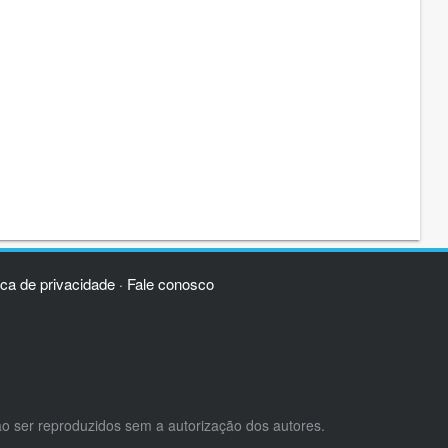
ica de privacidade
Fale conosco
·
ão ser reproduzidos sem a autorização dos autores.