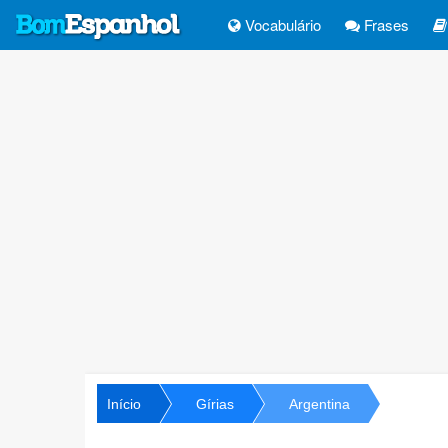
Vocabulário
Frases
Início
Gírias
Argentina