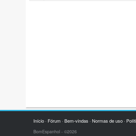
Início
Fórum
Bem-vindas
Normas de uso
Polít
·
·
·
·
BomEspanhol - ©2026