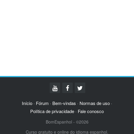
Início
Fórum
Bem-vindas
Normas de uso
·
·
·
·
Política de privacidade
Fale conosco
·
BomEspanhol - ©2026
Curso gratuito e online do idioma espanhol.