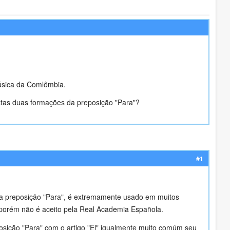
úsica da Comlômbia.
stas duas formações da preposição "Para"?
#1
da preposição "Para", é extremamente usado em muitos
 porém não é aceito pela Real Academia Española.
posição "Para" com o artigo "El" igualmente muito comúm seu