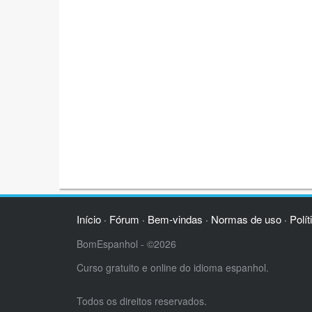
Início
Fórum
Bem-vindas
Normas de uso
Polít
·
·
·
·
BomEspanhol - ©2026
Curso gratuito e online do idioma espanhol.
Todos os direitos reservados.