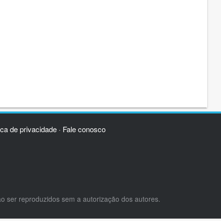
ica de privacidade
Fale conosco
·
ão ser reproduzidos sem a autorização dos autores.