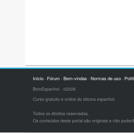
Início
Fórum
Bem-vindas
Normas de uso
Polít
·
·
·
·
BomEspanhol - ©2026
Curso gratuito e online do idioma espanhol.
Todos os direitos reservados.
Os conteúdos deste portal são originais e não poder