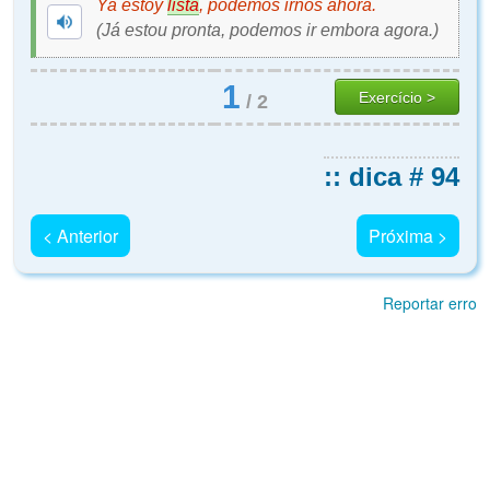
Ya estoy
lista
, podemos irnos ahora.
(Já estou pronta, podemos ir embora agora.)
1
Exercício >
/
2
:: dica # 94
< Anterior
Próxima >
Reportar erro