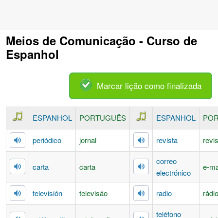
Meios de Comunicação - Curso de
Espanhol
Marcar lição como finalizada
ESPANHOL
PORTUGUÊS
ESPANHOL
PO
periódico
jornal
revista
revi
correo
carta
carta
e-ma
electrónico
televisión
televisão
radio
rádi
teléfono