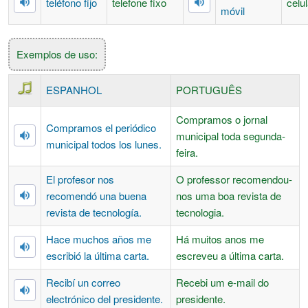
teléfono fijo
telefone fixo
celul
móvil
Exemplos de uso:
ESPANHOL
PORTUGUÊS
Compramos o jornal
Compramos el periódico
municipal toda segunda-
municipal todos los lunes.
feira.
El profesor nos
O professor recomendou-
recomendó una buena
nos uma boa revista de
revista de tecnología.
tecnologia.
Hace muchos años me
Há muitos anos me
escribió la última carta.
escreveu a última carta.
Recibí un correo
Recebi um e-mail do
electrónico del presidente.
presidente.