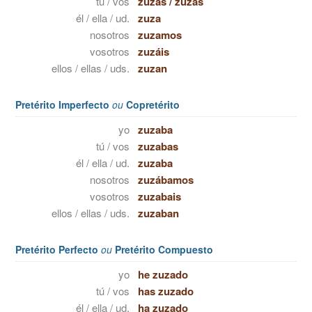
tú / vos
zuzas
/
zuzás
él / ella / ud.
zuza
nosotros
zuzamos
vosotros
zuzáis
ellos / ellas / uds.
zuzan
Pretérito Imperfecto
ou
Copretérito
yo
zuzaba
tú / vos
zuzabas
él / ella / ud.
zuzaba
nosotros
zuzábamos
vosotros
zuzabais
ellos / ellas / uds.
zuzaban
Pretérito Perfecto
ou
Pretérito Compuesto
yo
he zuzado
tú / vos
has zuzado
él / ella / ud.
ha zuzado