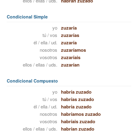
ellos / ellas / uds.
habrán zuzado
Condicional Simple
yo
zuzaría
tú / vos
zuzarías
él / ella / ud.
zuzaría
nosotros
zuzaríamos
vosotros
zuzaríais
ellos / ellas / uds.
zuzarían
Condicional Compuesto
yo
habría zuzado
tú / vos
habrías zuzado
él / ella / ud.
habría zuzado
nosotros
habríamos zuzado
vosotros
habríais zuzado
ellos / ellas / uds.
habrían zuzado