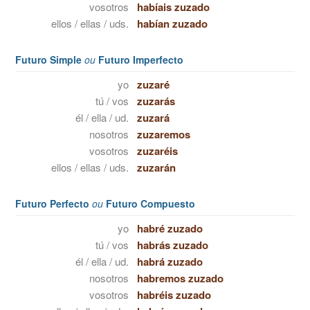
vosotros
habíais zuzado
ellos / ellas / uds.
habían zuzado
Futuro Simple
ou
Futuro Imperfecto
yo
zuzaré
tú / vos
zuzarás
él / ella / ud.
zuzará
nosotros
zuzaremos
vosotros
zuzaréis
ellos / ellas / uds.
zuzarán
Futuro Perfecto
ou
Futuro Compuesto
yo
habré zuzado
tú / vos
habrás zuzado
él / ella / ud.
habrá zuzado
nosotros
habremos zuzado
vosotros
habréis zuzado