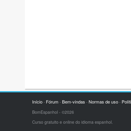
Início
Fórum
Bem-vindas
Normas de uso
Polít
·
·
·
·
BomEspanhol - ©2026
Curso gratuito e online do idioma espanhol.