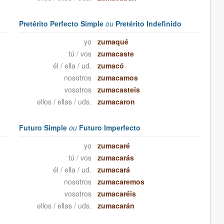
Pretérito Perfecto Simple
ou
Pretérito Indefinido
yo
zumaqué
tú / vos
zumacaste
él / ella / ud.
zumacó
nosotros
zumacamos
vosotros
zumacasteis
ellos / ellas / uds.
zumacaron
Futuro Simple
ou
Futuro Imperfecto
yo
zumacaré
tú / vos
zumacarás
él / ella / ud.
zumacará
nosotros
zumacaremos
vosotros
zumacaréis
ellos / ellas / uds.
zumacarán