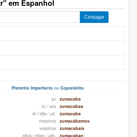
r" em Espanhol
Pretérito Imperfecto
ou
Copretérito
yo
zumacaba
tú / vos
zumacabas
él / ella / ud.
zumacaba
nosotros
zumacábamos
vosotros
zumacabais
ellos / ellas / uds.
zumacaban