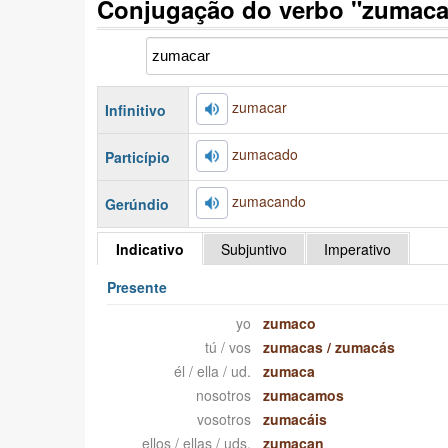
Conjugação do verbo "zumaca
zumacar
Infinitivo
zumacado
Particípio
zumacando
Gerúndio
Indicativo
Subjuntivo
Imperativo
Presente
yo
zumaco
tú / vos
zumacas
/
zumacás
él / ella / ud.
zumaca
nosotros
zumacamos
vosotros
zumacáis
ellos / ellas / uds.
zumacan