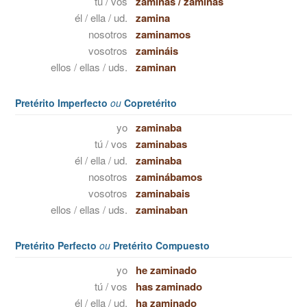
tú / vos
zaminas
/
zaminás
él / ella / ud.
zamina
nosotros
zaminamos
vosotros
zamináis
ellos / ellas / uds.
zaminan
Pretérito Imperfecto
ou
Copretérito
yo
zaminaba
tú / vos
zaminabas
él / ella / ud.
zaminaba
nosotros
zaminábamos
vosotros
zaminabais
ellos / ellas / uds.
zaminaban
Pretérito Perfecto
ou
Pretérito Compuesto
yo
he zaminado
tú / vos
has zaminado
él / ella / ud.
ha zaminado