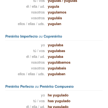
tú / vos
yugulas
/
yugulás
él / ella / ud.
yugula
nosotros
yugulamos
vosotros
yuguláis
ellos / ellas / uds.
yugulan
Pretérito Imperfecto
ou
Copretérito
yo
yugulaba
tú / vos
yugulabas
él / ella / ud.
yugulaba
nosotros
yugulábamos
vosotros
yugulabais
ellos / ellas / uds.
yugulaban
Pretérito Perfecto
ou
Pretérito Compuesto
yo
he yugulado
tú / vos
has yugulado
él / ella / ud.
ha yugulado