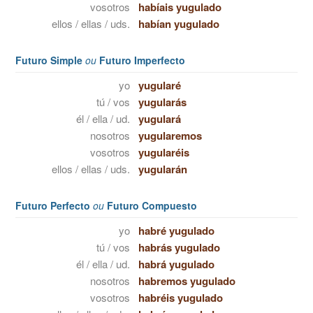
vosotros
habíais yugulado
ellos / ellas / uds.
habían yugulado
Futuro Simple
ou
Futuro Imperfecto
yo
yugularé
tú / vos
yugularás
él / ella / ud.
yugulará
nosotros
yugularemos
vosotros
yugularéis
ellos / ellas / uds.
yugularán
Futuro Perfecto
ou
Futuro Compuesto
yo
habré yugulado
tú / vos
habrás yugulado
él / ella / ud.
habrá yugulado
nosotros
habremos yugulado
vosotros
habréis yugulado