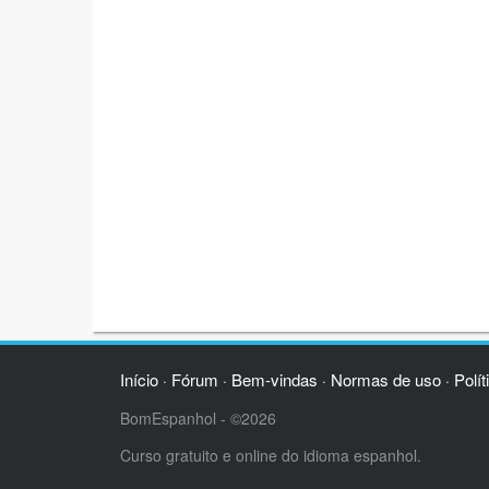
Início
Fórum
Bem-vindas
Normas de uso
Polít
·
·
·
·
BomEspanhol - ©2026
Curso gratuito e online do idioma espanhol.