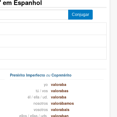
" em Espanhol
Pretérito Imperfecto
ou
Copretérito
yo
valoraba
tú / vos
valorabas
él / ella / ud.
valoraba
nosotros
valorábamos
vosotros
valorabais
ellos / ellas / uds.
valoraban