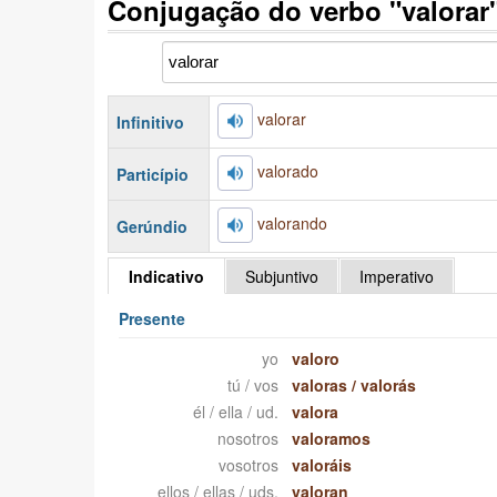
Conjugação do verbo "valorar
valorar
Infinitivo
valorado
Particípio
valorando
Gerúndio
Indicativo
Subjuntivo
Imperativo
Presente
yo
valoro
tú / vos
valoras
/
valorás
él / ella / ud.
valora
nosotros
valoramos
vosotros
valoráis
ellos / ellas / uds.
valoran