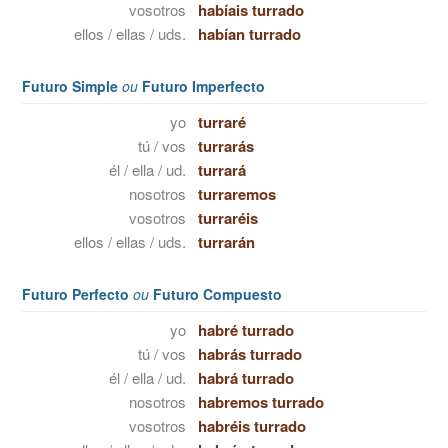
vosotros
habíais turrado
ellos / ellas / uds.
habían turrado
Futuro Simple
ou
Futuro Imperfecto
yo
turraré
tú / vos
turrarás
él / ella / ud.
turrará
nosotros
turraremos
vosotros
turraréis
ellos / ellas / uds.
turrarán
Futuro Perfecto
ou
Futuro Compuesto
yo
habré turrado
tú / vos
habrás turrado
él / ella / ud.
habrá turrado
nosotros
habremos turrado
vosotros
habréis turrado