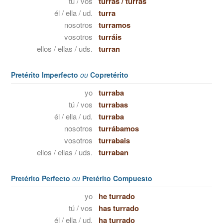
tú / vos
turras
/
turrás
él / ella / ud.
turra
nosotros
turramos
vosotros
turráis
ellos / ellas / uds.
turran
Pretérito Imperfecto
ou
Copretérito
yo
turraba
tú / vos
turrabas
él / ella / ud.
turraba
nosotros
turrábamos
vosotros
turrabais
ellos / ellas / uds.
turraban
Pretérito Perfecto
ou
Pretérito Compuesto
yo
he turrado
tú / vos
has turrado
él / ella / ud.
ha turrado