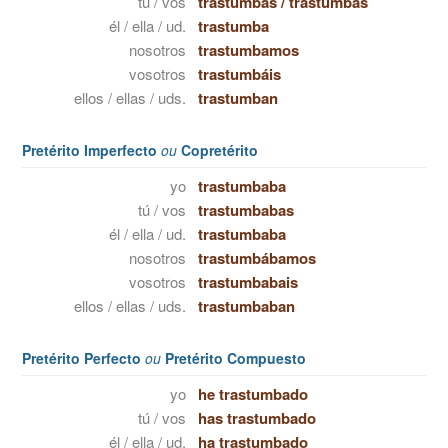
tú / vos
trastumbas
/
trastumbás
él / ella / ud.
trastumba
nosotros
trastumbamos
vosotros
trastumbáis
ellos / ellas / uds.
trastumban
Pretérito Imperfecto
ou
Copretérito
yo
trastumbaba
tú / vos
trastumbabas
él / ella / ud.
trastumbaba
nosotros
trastumbábamos
vosotros
trastumbabais
ellos / ellas / uds.
trastumbaban
Pretérito Perfecto
ou
Pretérito Compuesto
yo
he trastumbado
tú / vos
has trastumbado
él / ella / ud.
ha trastumbado