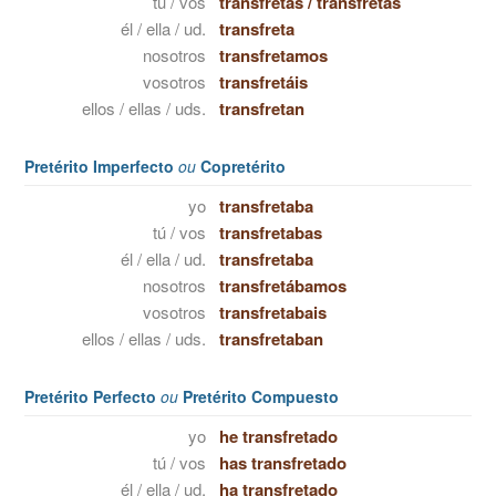
tú / vos
transfretas
/
transfretás
él / ella / ud.
transfreta
nosotros
transfretamos
vosotros
transfretáis
ellos / ellas / uds.
transfretan
Pretérito Imperfecto
ou
Copretérito
yo
transfretaba
tú / vos
transfretabas
él / ella / ud.
transfretaba
nosotros
transfretábamos
vosotros
transfretabais
ellos / ellas / uds.
transfretaban
Pretérito Perfecto
ou
Pretérito Compuesto
yo
he transfretado
tú / vos
has transfretado
él / ella / ud.
ha transfretado