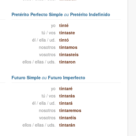
Pretérito Perfecto Simple
ou
Pretérito Indefinido
yo
tinté
tú / vos
tintaste
él / ella / ud.
tintó
nosotros
tintamos
vosotros
tintasteis
ellos / ellas / uds.
tintaron
Futuro Simple
ou
Futuro Imperfecto
yo
tintaré
tú / vos
tintarás
él / ella / ud.
tintará
nosotros
tintaremos
vosotros
tintaréis
ellos / ellas / uds.
tintarán