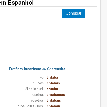
 em Espanhol
Pretérito Imperfecto
ou
Copretérito
yo
tintaba
tú / vos
tintabas
él / ella / ud.
tintaba
nosotros
tintábamos
vosotros
tintabais
ellos / ellas / uds.
tintaban