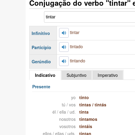
Conjugação do verbo "tintar"
tintar
Infinitivo
tintado
Particípio
tintando
Gerúndio
Indicativo
Subjuntivo
Imperativo
Presente
yo
tinto
tú / vos
tintas
/
tintás
él / ella / ud.
tinta
nosotros
tintamos
vosotros
tintáis
ellos / ellas / uds.
tintan