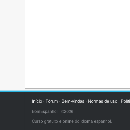
Início
Fórum
Bem-vindas
Normas de uso
Polít
·
·
·
·
BomEspanhol - ©2026
Curso gratuito e online do idioma espanhol.