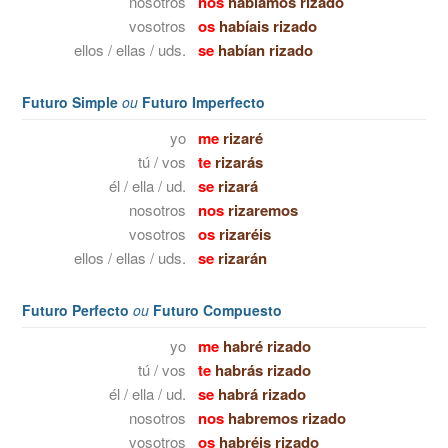
nosotros
nos
habíamos rizado
vosotros
os
habíais rizado
ellos / ellas / uds.
se
habían rizado
Futuro Simple
ou
Futuro Imperfecto
yo
me
rizaré
tú / vos
te
rizarás
él / ella / ud.
se
rizará
nosotros
nos
rizaremos
vosotros
os
rizaréis
ellos / ellas / uds.
se
rizarán
Futuro Perfecto
ou
Futuro Compuesto
yo
me
habré rizado
tú / vos
te
habrás rizado
él / ella / ud.
se
habrá rizado
nosotros
nos
habremos rizado
vosotros
os
habréis rizado