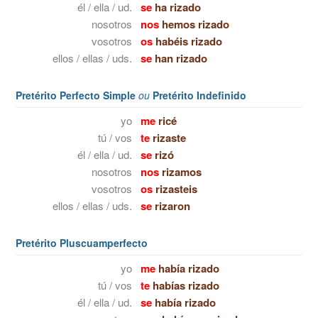
él / ella / ud.
se
ha rizado
nosotros
nos
hemos rizado
vosotros
os
habéis rizado
ellos / ellas / uds.
se
han rizado
Pretérito Perfecto Simple
ou
Pretérito Indefinido
yo
me
ricé
tú / vos
te
rizaste
él / ella / ud.
se
rizó
nosotros
nos
rizamos
vosotros
os
rizasteis
ellos / ellas / uds.
se
rizaron
Pretérito Pluscuamperfecto
yo
me
había rizado
tú / vos
te
habías rizado
él / ella / ud.
se
había rizado