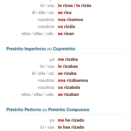
tú / vos
te
rizas
/
te
rizás
él / ella / ud.
se
riza
nosotros
nos
rizamos
vosotros
os
rizáis
ellos / ellas / uds.
se
rizan
Pretérito Imperfecto
ou
Copretérito
yo
me
rizaba
tú / vos
te
rizabas
él / ella / ud.
se
rizaba
nosotros
nos
rizábamos
vosotros
os
rizabais
ellos / ellas / uds.
se
rizaban
Pretérito Perfecto
ou
Pretérito Compuesto
yo
me
he rizado
tú / vos
te
has rizado