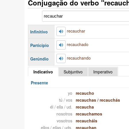
Conjugação do verbo "recauc
recauchar
Infinitivo
recauchado
Particípio
recauchando
Gerúndio
Indicativo
Subjuntivo
Imperativo
Presente
yo
recaucho
tú / vos
recauchas
/
recauchás
él / ella / ud.
recaucha
nosotros
recauchamos
vosotros
recaucháis
ellos / ellas / uds.
recauchan