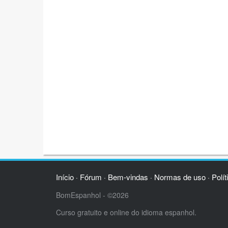
Início
Fórum
Bem-vindas
Normas de uso
Polít
·
·
·
·
BomEspanhol - ©2026
Curso gratuito e online do idioma espanhol.