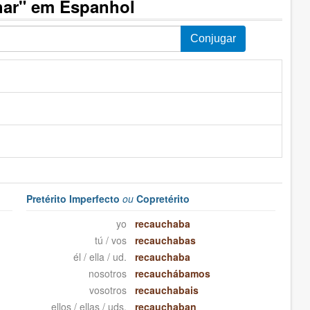
har" em Espanhol
Pretérito Imperfecto
ou
Copretérito
yo
recauchaba
tú / vos
recauchabas
él / ella / ud.
recauchaba
nosotros
recauchábamos
vosotros
recauchabais
ellos / ellas / uds.
recauchaban