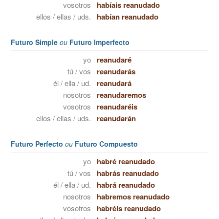
vosotros
habíais reanudado
ellos / ellas / uds.
habían reanudado
Futuro Simple
ou
Futuro Imperfecto
yo
reanudaré
tú / vos
reanudarás
él / ella / ud.
reanudará
nosotros
reanudaremos
vosotros
reanudaréis
ellos / ellas / uds.
reanudarán
Futuro Perfecto
ou
Futuro Compuesto
yo
habré reanudado
tú / vos
habrás reanudado
él / ella / ud.
habrá reanudado
nosotros
habremos reanudado
vosotros
habréis reanudado