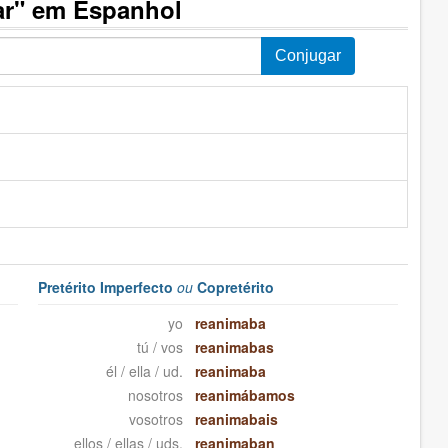
ar" em Espanhol
Pretérito Imperfecto
ou
Copretérito
yo
reanimaba
tú / vos
reanimabas
él / ella / ud.
reanimaba
nosotros
reanimábamos
vosotros
reanimabais
ellos / ellas / uds.
reanimaban