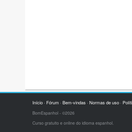
Início
Fórum
Bem-vindas
Normas de uso
Polít
·
·
·
·
BomEspanhol - ©2026
Curso gratuito e online do idioma espanhol.