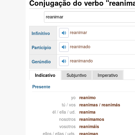
Conjugação do verbo "reanim
reanimar
Infinitivo
reanimado
Particípio
reanimando
Gerúndio
Indicativo
Subjuntivo
Imperativo
Presente
yo
reanimo
tú / vos
reanimas
/
reanimás
él / ella / ud.
reanima
nosotros
reanimamos
vosotros
reanimáis
ellos / ellas / uds.
reaniman