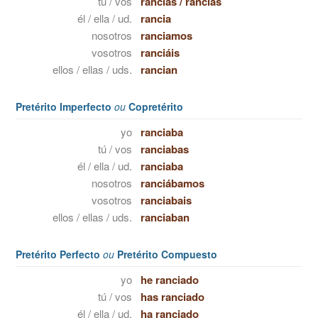
tú / vos
rancias
/
ranciás
él / ella / ud.
rancia
nosotros
ranciamos
vosotros
ranciáis
ellos / ellas / uds.
rancian
Pretérito Imperfecto
ou
Copretérito
yo
ranciaba
tú / vos
ranciabas
él / ella / ud.
ranciaba
nosotros
ranciábamos
vosotros
ranciabais
ellos / ellas / uds.
ranciaban
Pretérito Perfecto
ou
Pretérito Compuesto
yo
he ranciado
tú / vos
has ranciado
él / ella / ud.
ha ranciado