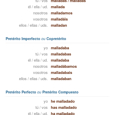
tú / vos
malladas
/
malladás
él / ella / ud.
mallada
nosotros
malladamos
vosotros
malladáis
ellos / ellas / uds.
malladan
Pretérito Imperfecto
ou
Copretérito
yo
malladaba
tú / vos
malladabas
él / ella / ud.
malladaba
nosotros
malladábamos
vosotros
malladabais
ellos / ellas / uds.
malladaban
Pretérito Perfecto
ou
Pretérito Compuesto
yo
he malladado
tú / vos
has malladado
él / ella / ud.
ha malladado