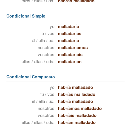
ellos / ellas / uds.
habrán malladado
Condicional Simple
yo
malladaría
tú / vos
malladarías
él / ella / ud.
malladaría
nosotros
malladaríamos
vosotros
malladaríais
ellos / ellas / uds.
malladarían
Condicional Compuesto
yo
habría malladado
tú / vos
habrías malladado
él / ella / ud.
habría malladado
nosotros
habríamos malladado
vosotros
habríais malladado
ellos / ellas / uds.
habrían malladado