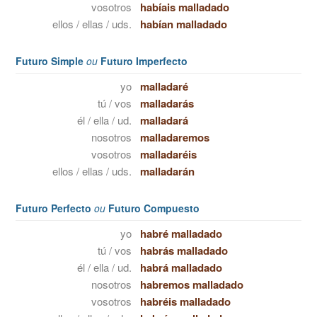
vosotros
habíais malladado
ellos / ellas / uds.
habían malladado
Futuro Simple
ou
Futuro Imperfecto
yo
malladaré
tú / vos
malladarás
él / ella / ud.
malladará
nosotros
malladaremos
vosotros
malladaréis
ellos / ellas / uds.
malladarán
Futuro Perfecto
ou
Futuro Compuesto
yo
habré malladado
tú / vos
habrás malladado
él / ella / ud.
habrá malladado
nosotros
habremos malladado
vosotros
habréis malladado