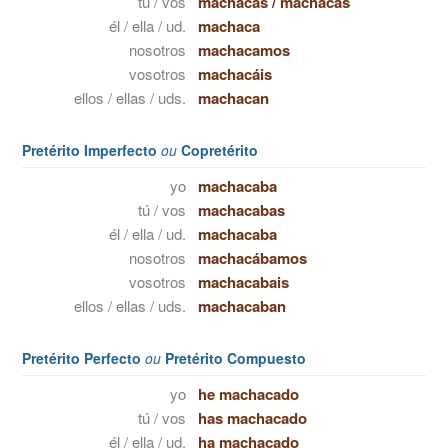
tú / vos
machacas
/
machacás
él / ella / ud.
machaca
nosotros
machacamos
vosotros
machacáis
ellos / ellas / uds.
machacan
Pretérito Imperfecto
ou
Copretérito
yo
machacaba
tú / vos
machacabas
él / ella / ud.
machacaba
nosotros
machacábamos
vosotros
machacabais
ellos / ellas / uds.
machacaban
Pretérito Perfecto
ou
Pretérito Compuesto
yo
he machacado
tú / vos
has machacado
él / ella / ud.
ha machacado