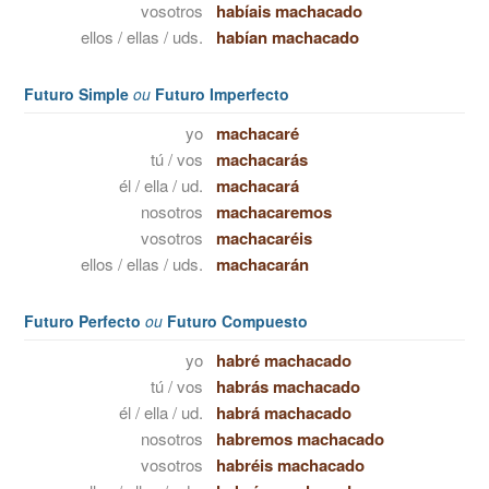
vosotros
habíais machacado
ellos / ellas / uds.
habían machacado
Futuro Simple
ou
Futuro Imperfecto
yo
machacaré
tú / vos
machacarás
él / ella / ud.
machacará
nosotros
machacaremos
vosotros
machacaréis
ellos / ellas / uds.
machacarán
Futuro Perfecto
ou
Futuro Compuesto
yo
habré machacado
tú / vos
habrás machacado
él / ella / ud.
habrá machacado
nosotros
habremos machacado
vosotros
habréis machacado