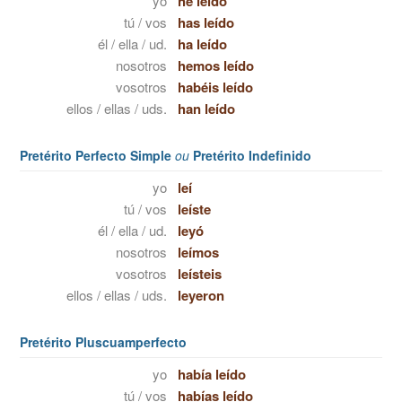
yo
he leído
tú / vos
has leído
él / ella / ud.
ha leído
nosotros
hemos leído
vosotros
habéis leído
ellos / ellas / uds.
han leído
Pretérito Perfecto Simple
ou
Pretérito Indefinido
yo
leí
tú / vos
leíste
él / ella / ud.
leyó
nosotros
leímos
vosotros
leísteis
ellos / ellas / uds.
leyeron
Pretérito Pluscuamperfecto
yo
había leído
tú / vos
habías leído