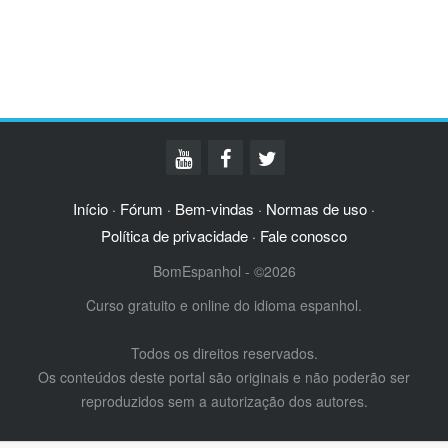
Início
Fórum
Bem-vindas
Normas de uso
·
·
·
·
Política de privacidade
Fale conosco
·
BomEspanhol - ©2026
Curso gratuito e online do idioma espanhol.
Todos os direitos reservados.
Os conteúdos deste portal são originais e não poderão ser
reproduzidos sem a autorização dos autores.