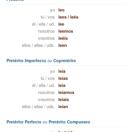
yo
leo
tú / vos
lees
/
leés
él / ella / ud.
lee
nosotros
leemos
vosotros
leéis
ellos / ellas / uds.
leen
Pretérito Imperfecto
ou
Copretérito
yo
leía
tú / vos
leías
él / ella / ud.
leía
nosotros
leíamos
vosotros
leíais
ellos / ellas / uds.
leían
Pretérito Perfecto
ou
Pretérito Compuesto