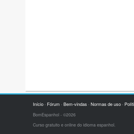
Início
Fórum
Bem-vindas
Normas de uso
Polít
·
·
·
·
BomEspanhol - ©2026
Curso gratuito e online do idioma espanhol.