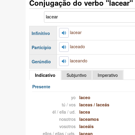
Conjugação do verbo "lacear"
lacear
Infinitivo
laceado
Particípio
laceando
Gerúndio
Indicativo
Subjuntivo
Imperativo
Presente
yo
laceo
tú / vos
laceas
/
laceás
él / ella / ud.
lacea
nosotros
laceamos
vosotros
laceáis
ellos / ellas / uds.
lacean