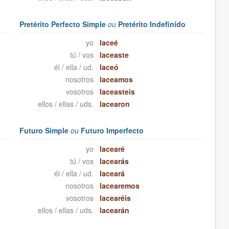
Pretérito Perfecto Simple
ou
Pretérito Indefinido
yo
laceé
tú / vos
laceaste
él / ella / ud.
laceó
nosotros
laceamos
vosotros
laceasteis
ellos / ellas / uds.
lacearon
Futuro Simple
ou
Futuro Imperfecto
yo
lacearé
tú / vos
lacearás
él / ella / ud.
laceará
nosotros
lacearemos
vosotros
lacearéis
ellos / ellas / uds.
lacearán