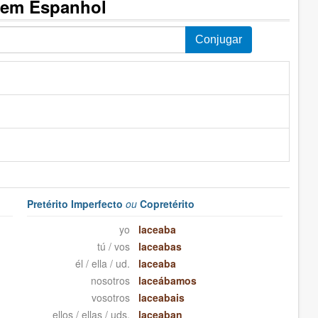
 em Espanhol
Pretérito Imperfecto
ou
Copretérito
yo
laceaba
tú / vos
laceabas
él / ella / ud.
laceaba
nosotros
laceábamos
vosotros
laceabais
ellos / ellas / uds.
laceaban