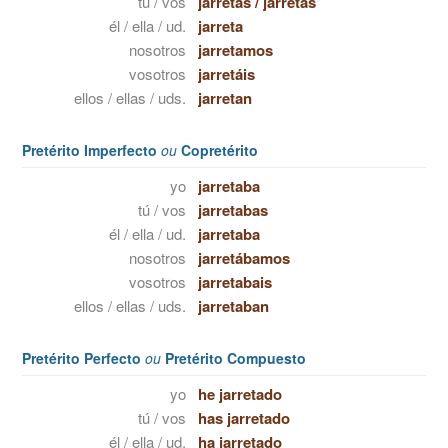
tú / vos
jarretas
/
jarretás
él / ella / ud.
jarreta
nosotros
jarretamos
vosotros
jarretáis
ellos / ellas / uds.
jarretan
Pretérito Imperfecto
ou
Copretérito
yo
jarretaba
tú / vos
jarretabas
él / ella / ud.
jarretaba
nosotros
jarretábamos
vosotros
jarretabais
ellos / ellas / uds.
jarretaban
Pretérito Perfecto
ou
Pretérito Compuesto
yo
he jarretado
tú / vos
has jarretado
él / ella / ud.
ha jarretado