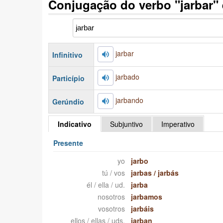
Conjugação do verbo "jarbar"
jarbar
Infinitivo
jarbado
Particípio
jarbando
Gerúndio
Indicativo
Subjuntivo
Imperativo
Presente
yo
jarbo
tú / vos
jarbas
/
jarbás
él / ella / ud.
jarba
nosotros
jarbamos
vosotros
jarbáis
ellos / ellas / uds.
jarban