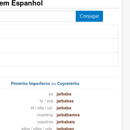
 em Espanhol
Pretérito Imperfecto
ou
Copretérito
yo
jarbaba
tú / vos
jarbabas
él / ella / ud.
jarbaba
nosotros
jarbábamos
vosotros
jarbabais
ellos / ellas / uds.
jarbaban