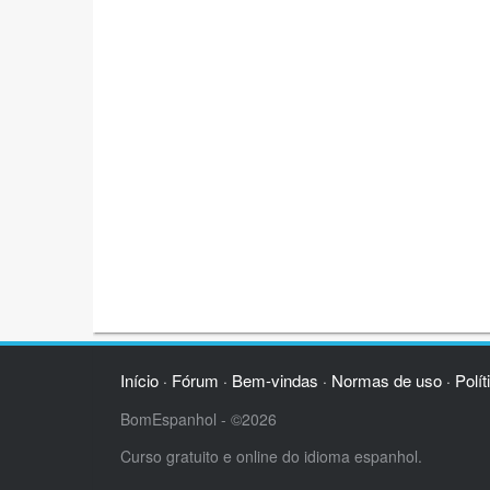
Início
Fórum
Bem-vindas
Normas de uso
Polít
·
·
·
·
BomEspanhol - ©2026
Curso gratuito e online do idioma espanhol.