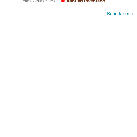
ellos / ellas / uds.
se
habrían inventado
Reportar erro