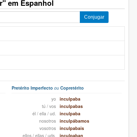
r" em Espanhol
Pretérito Imperfecto
ou
Copretérito
yo
inculpaba
tú / vos
inculpabas
él / ella / ud.
inculpaba
nosotros
inculpábamos
vosotros
inculpabais
ellos / ellas / uds.
inculpaban