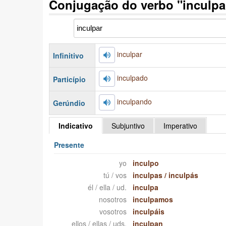
Conjugação do verbo "inculpa
inculpar
Infinitivo
inculpado
Particípio
inculpando
Gerúndio
Indicativo
Subjuntivo
Imperativo
Presente
yo
inculpo
tú / vos
inculpas
/
inculpás
él / ella / ud.
inculpa
nosotros
inculpamos
vosotros
inculpáis
ellos / ellas / uds.
inculpan