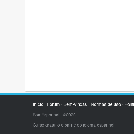
Início
Fórum
Bem-vindas
Normas de uso
Polít
·
·
·
·
BomEspanhol - ©2026
Curso gratuito e online do idioma espanhol.