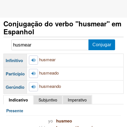
Conjugação do verbo "husmear" em
Espanhol
husmear
Infinitivo
husmeado
Particípio
husmeando
Gerúndio
Indicativo
Subjuntivo
Imperativo
Presente
yo
husmeo