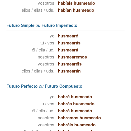
vosotros
habíais husmeado
ellos / ellas / uds.
habían husmeado
Futuro Simple
ou
Futuro Imperfecto
yo
husmearé
tú / vos
husmearás
él / ella / ud.
husmeará
nosotros
husmearemos
vosotros
husmearéis
ellos / ellas / uds.
husmearán
Futuro Perfecto
ou
Futuro Compuesto
yo
habré husmeado
tú / vos
habrás husmeado
él / ella / ud.
habrá husmeado
nosotros
habremos husmeado
vosotros
habréis husmeado