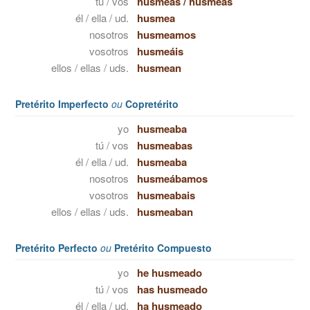
tú / vos
husmeas
/
husmeás
él / ella / ud.
husmea
nosotros
husmeamos
vosotros
husmeáis
ellos / ellas / uds.
husmean
Pretérito Imperfecto
ou
Copretérito
yo
husmeaba
tú / vos
husmeabas
él / ella / ud.
husmeaba
nosotros
husmeábamos
vosotros
husmeabais
ellos / ellas / uds.
husmeaban
Pretérito Perfecto
ou
Pretérito Compuesto
yo
he husmeado
tú / vos
has husmeado
él / ella / ud.
ha husmeado