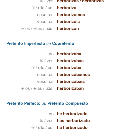
tú / vos
herborizas
/
herborizás
él / ella / ud.
herboriza
nosotros
herborizamos
vosotros
herborizáis
ellos / ellas / uds.
herborizan
Pretérito Imperfecto
ou
Copretérito
yo
herborizaba
tú / vos
herborizabas
él / ella / ud.
herborizaba
nosotros
herborizábamos
vosotros
herborizabais
ellos / ellas / uds.
herborizaban
Pretérito Perfecto
ou
Pretérito Compuesto
yo
he herborizado
tú / vos
has herborizado
él / ella / ud.
ha herborizado