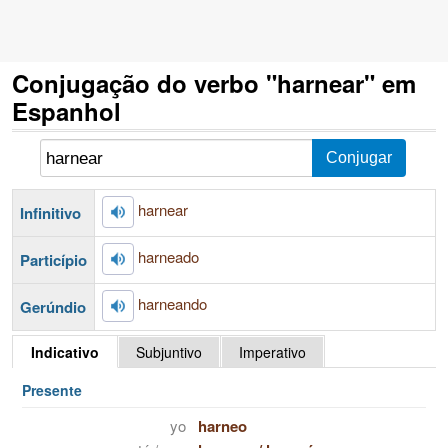
Conjugação do verbo "harnear" em
Espanhol
harnear
Infinitivo
harneado
Particípio
harneando
Gerúndio
Indicativo
Subjuntivo
Imperativo
Presente
yo
harneo