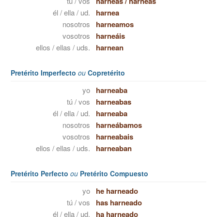
tú / vos
harneas
/
harneás
él / ella / ud.
harnea
nosotros
harneamos
vosotros
harneáis
ellos / ellas / uds.
harnean
Pretérito Imperfecto
ou
Copretérito
yo
harneaba
tú / vos
harneabas
él / ella / ud.
harneaba
nosotros
harneábamos
vosotros
harneabais
ellos / ellas / uds.
harneaban
Pretérito Perfecto
ou
Pretérito Compuesto
yo
he harneado
tú / vos
has harneado
él / ella / ud.
ha harneado