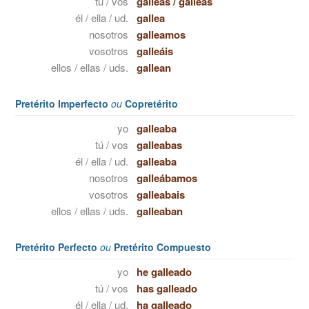
tú / vos
galleas
/
galleás
él / ella / ud.
gallea
nosotros
galleamos
vosotros
galleáis
ellos / ellas / uds.
gallean
Pretérito Imperfecto
ou
Copretérito
yo
galleaba
tú / vos
galleabas
él / ella / ud.
galleaba
nosotros
galleábamos
vosotros
galleabais
ellos / ellas / uds.
galleaban
Pretérito Perfecto
ou
Pretérito Compuesto
yo
he galleado
tú / vos
has galleado
él / ella / ud.
ha galleado