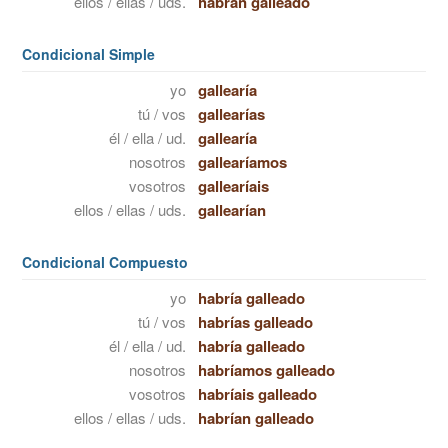
ellos / ellas / uds.
habrán galleado
Condicional Simple
yo
gallearía
tú / vos
gallearías
él / ella / ud.
gallearía
nosotros
gallearíamos
vosotros
gallearíais
ellos / ellas / uds.
gallearían
Condicional Compuesto
yo
habría galleado
tú / vos
habrías galleado
él / ella / ud.
habría galleado
nosotros
habríamos galleado
vosotros
habríais galleado
ellos / ellas / uds.
habrían galleado